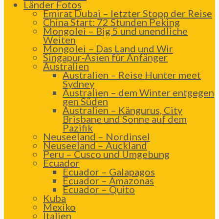
Länder Fotos
Emirat Dubai – letzter Stopp der Reise
China Start: 72 Stunden Peking
Mongolei – Big 5 und unendliche
Weiten
Mongolei – Das Land und Wir
Singapur-Asien für Anfänger
Australien
Australien – Reise Hunter meet
Sydney
Australien – dem Winter entgegen
gen Süden
Australien – Kängurus, City
Brisbane und Sonne auf dem
Pazifik
Neuseeland – Nordinsel
Neuseeland – Auckland
Peru – Cusco und Umgebung
Ecuador
Ecuador – Galapagos
Ecuador – Amazonas
Ecuador – Quito
Kuba
Mexiko
Italien