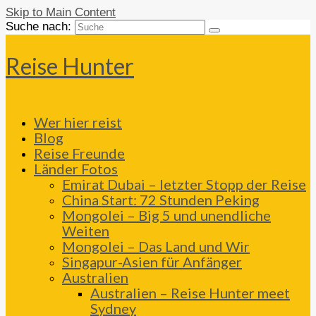
Skip to Main Content
Suche nach:
Reise Hunter
Wer hier reist
Blog
Reise Freunde
Länder Fotos
Emirat Dubai – letzter Stopp der Reise
China Start: 72 Stunden Peking
Mongolei – Big 5 und unendliche
Weiten
Mongolei – Das Land und Wir
Singapur-Asien für Anfänger
Australien
Australien – Reise Hunter meet
Sydney