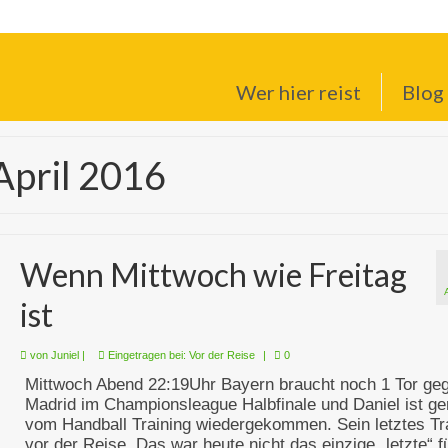
Wer hier reist
Blog
April 2016
Wenn Mittwoch wie Freitag
ist
von
Juniel
|
Eingetragen bei:
Vor der Reise
|
0
Mittwoch Abend 22:19Uhr Bayern braucht noch 1 Tor ge
Madrid im Championsleague Halbfinale und Daniel ist ge
vom Handball Training wiedergekommen. Sein letztes Tr
vor der Reise. Das war heute nicht das einzige „letzte“ f