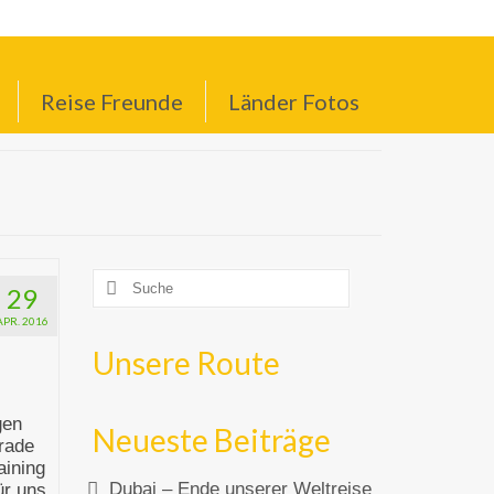
Suche
nach:
Reise Freunde
Länder Fotos
Suche
29
nach:
APR. 2016
Unsere Route
gen
Neueste Beiträge
rade
aining
Dubai – Ende unserer Weltreise
ür uns.